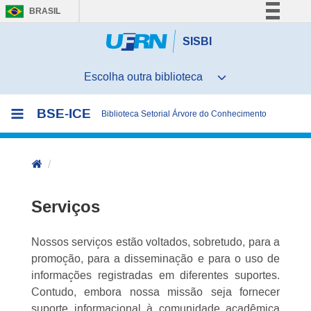
BRASIL
Simplifique!
SISBI
Comunica BR
Participe
Acesso à informação
BSE-ICE
Biblioteca Setorial Árvore do Conhecimento
Legislação
Canais
Serviços
Nossos serviços estão voltados, sobretudo, para a
promoção, para a disseminação e para o uso de
informações registradas em diferentes suportes.
Contudo, embora nossa missão seja fornecer
suporte informacional à comunidade acadêmica