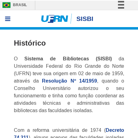
BRASIL
Simplifique!
SISBI
Sobre
Comunica BR
Participe
Histórico
Acesso à informação
Legislação
O
Sistema de Bibliotecas (SISBI)
da
Canais
Universidade Federal do Rio Grande do Norte
(UFRN) teve sua origem em 02 de maio de 1959,
através da
Resolução Nº 14/1959
, quando o
Conselho Universitário autorizou o seu
funcionamento e tinha como função coordenar as
atividades técnicas e administrativas das
bibliotecas das faculdades isoladas.
Com a reforma universitária de 1974 (
Decreto
74.211
), alguns acervos das faculdades isoladas