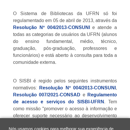
O Sistema de Bibliotecas da UFRN só foi
regulamentado em 05 de abril de 2013, através da
Resolução Nº 004/2013-CONSUNI
e atende a
todas as categorias de usuários da UFRN (alunos
do ensino fundamental, médio, técnico,
graduação, pós-graduação, professores e
funcionários) e está aberto à consulta para toda a
comunidade externa.
O SISBI é regido pelos seguintes instrumentos
normativos:
Resolução Nº 004/2013-CONSUNI
,
Resolução 007/2021-CONSAD
e
Regulamento
de acesso e serviços do SISBI-UFRN
. Tem
como missão "promover o acesso à informação e
oferecer suporte necessário ao desenvolvimento
das atividades de ensino, pesquisa e extensão na
Nós usamos cookies para melhorar sua experiência de
UFRN".